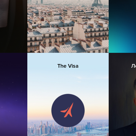
The Visa
Л