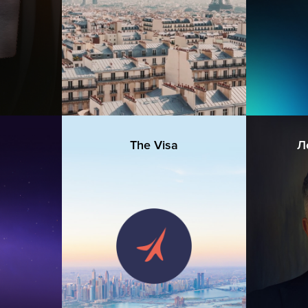
The Visa
Л