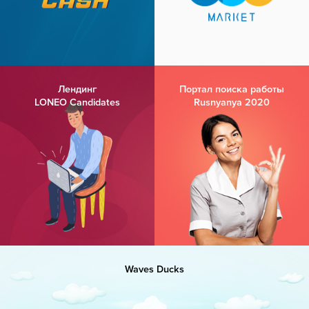
Лендинг
Портал поиска работы
LONEO Candidates
Rusnyanya 2020
Waves Ducks