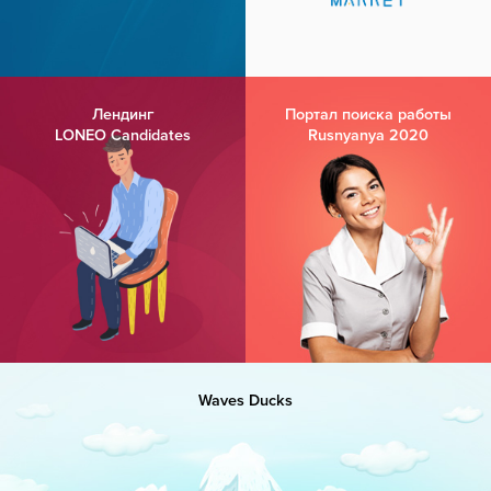
Лендинг
Портал поиска работы
LONEO Candidates
Rusnyanya 2020
Waves Ducks