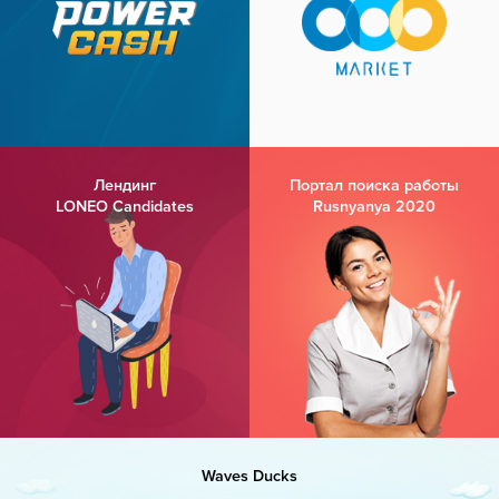
Лендинг
Портал поиска работы
LONEO Candidates
Rusnyanya 2020
Waves Ducks