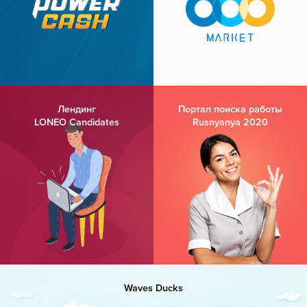
Лендинг
Портал поиска работы
LONEO Candidates
Rusnyanya 2020
Waves Ducks