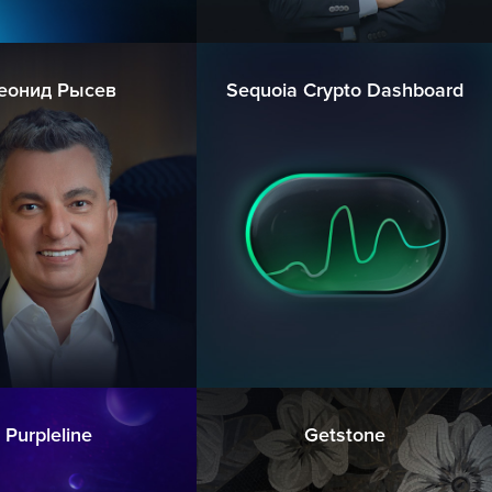
еонид Рысев
Sequoia Crypto Dashboard
Purpleline
Getstone