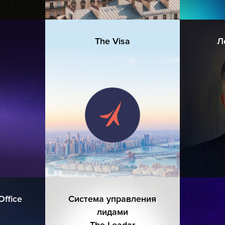
The Visa
Л
Office
Система управления
лидами
The Leadar