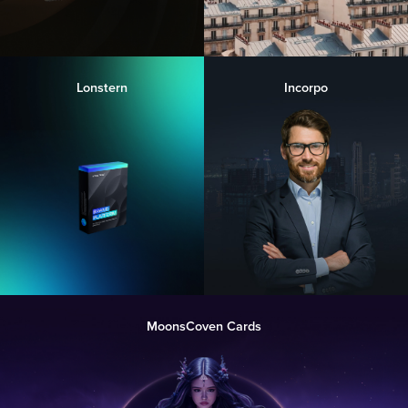
Lonstern
Incorpo
MoonsCoven Cards